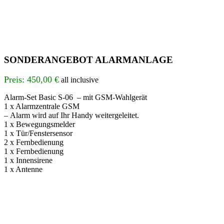
SONDERANGEBOT ALARMANLAGE
Preis: 450,00 €
all inclusive
Alarm-Set Basic S-06 – mit GSM-Wahlgerät
1 x Alarmzentrale GSM
– Alarm wird auf Ihr Handy weitergeleitet.
1 x Bewegungsmelder
1 x Tür/Fenstersensor
2 x Fernbedienung
1 x Fernbedienung
1 x Innensirene
1 x Antenne