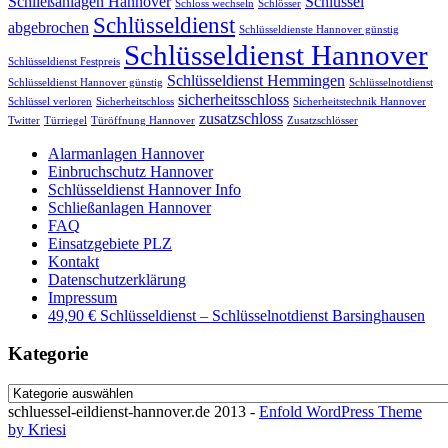
Schließanlagen Hannover
Schlüssel
Schloss wechseln
Schlösser
Schlüsseldienst
abgebrochen
Schlüsseldienste Hannover günstig
Schlüsseldienst Hannover
Schlüsseldienst Festpreis
Schlüsseldienst Hemmingen
Schlüsseldienst Hannover günstig
Schlüsselnotdienst
sicherheitsschloss
Schlüssel verloren
Sicherheitschloss
Sicherheitstechnik Hannover
zusatzschloss
Twitter
Türriegel
Türöffnung Hannover
Zusatzschlösser
Alarmanlagen Hannover
Einbruchschutz Hannover
Schlüsseldienst Hannover Info
Schließanlagen Hannover
FAQ
Einsatzgebiete PLZ
Kontakt
Datenschutzerklärung
Impressum
49,90 € Schlüsseldienst – Schlüsselnotdienst Barsinghausen
Kategorie
Kategorie
schluessel-eildienst-hannover.de 2013 -
Enfold WordPress Theme
by Kriesi