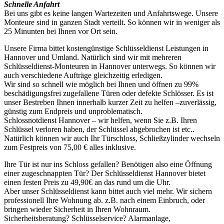
Schnelle Anfahrt
Bei uns gibt es keine langen Wartezeiten und Anfahrtswege. Unsere
Monteure sind in ganzen Stadt verteilt. So können wir in weniger als
25 Minunten bei Ihnen vor Ort sein.
Unsere Firma bittet kostengünstige Schlüsseldienst Leistungen in
Hannover und Umland. Natürlich sind wir mit mehreren
Schlüsseldienst-Monteuren in Hannover unterwegs. So können wir
auch verschiedene Aufträge gleichzeitig erledigen.
Wir sind so schnell wie möglich bei Ihnen und öffnen zu 99%
beschädigungsfrei zugefallene Türen oder defekte Schlösser. Es ist
unser Bestreben Ihnen innerhalb kurzer Zeit zu helfen –zuverlässig,
günstig zum Endpreis und unproblematisch.
Schlossnotdienst Hannover – wir helfen, wenn Sie z.B. Ihren
Schlüssel verloren haben, der Schlüssel abgebrochen ist etc..
Natürlich können wir auch Ihr Türschloss, Schließzylinder wechseln
zum Festpreis von 75,00 € alles inklusive.
Ihre Tür ist nur ins Schloss gefallen? Benötigen also eine Öffnung
einer zugeschnappten Tür? Der Schlüsseldienst Hannover bietet
einen festen Preis zu 49,90€ an das rund um die Uhr.
Aber unser Schlüsseldienst kann bittet auch viel mehr. Wir sichern
professionell Ihre Wohnung ab. z.B. nach einem Einbruch, oder
bringen wieder Sicherheit in Ihren Wohnraum.
Sicherheitsberatung? Schlüsselservice? Alarmanlage,