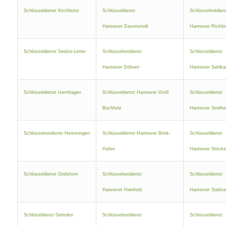
Schlüsseldienst Kirchhorst
Schlüsseldienst
Schlüsselnotdien
Hannover Davenstedt
Hannover Rickli
Schlüsseldienst Seelze-Letter
Schlüsselnotdienst
Schlüsseldienst
Hannover Döhren
Hannover Sahlk
Schlüsseldienst Isernhagen
Schlüsseldienst Hannover Groß
Schlüsseldienst
Buchholz
Hannover Seelho
Schlüsselnotdienst Hemmingen
Schlüsseldienst Hannover Brink-
Schlüsseldienst
Hafen
Hannover Stöcke
Schlüsseldienst Godshorn
Schlüsselnotdienst
Schlüsseldienst
Hannover Hainholz
Hannover Südsta
Schlüssldienst Gehrden
Schlüsselnotdienst
Schlüsseldienst