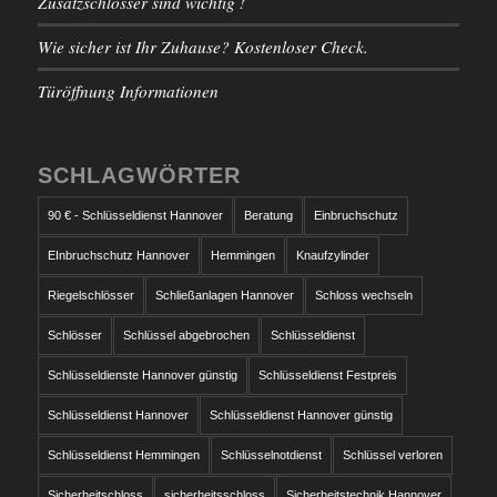
Zusatzschlösser sind wichtig !
Wie sicher ist Ihr Zuhause? Kostenloser Check.
Türöffnung Informationen
SCHLAGWÖRTER
90 € - Schlüsseldienst Hannover
Beratung
Einbruchschutz
EInbruchschutz Hannover
Hemmingen
Knaufzylinder
Riegelschlösser
Schließanlagen Hannover
Schloss wechseln
Schlösser
Schlüssel abgebrochen
Schlüsseldienst
Schlüsseldienste Hannover günstig
Schlüsseldienst Festpreis
Schlüsseldienst Hannover
Schlüsseldienst Hannover günstig
Schlüsseldienst Hemmingen
Schlüsselnotdienst
Schlüssel verloren
Sicherheitschloss
sicherheitsschloss
Sicherheitstechnik Hannover