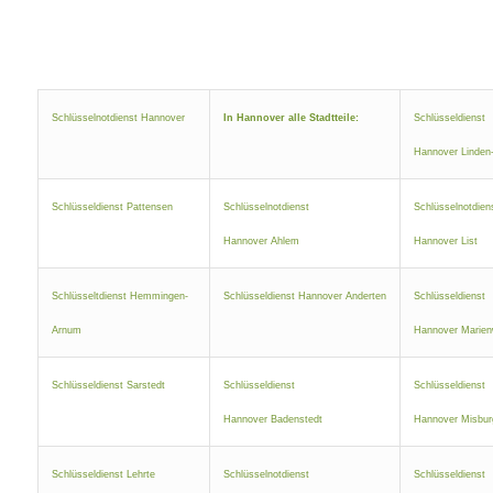
Schlüsselnotdienst Hannover
In Hannover alle Stadtteile:
Schlüsseldienst
Hannover Linden
Schlüsseldienst Pattensen
Schlüsselnotdienst
Schlüsselnotdien
Hannover Ahlem
Hannover List
Schlüsseltdienst Hemmingen-
Schlüsseldienst Hannover Anderten
Schlüsseldienst
Arnum
Hannover Marien
Schlüsseldienst Sarstedt
Schlüsseldienst
Schlüsseldienst
Hannover Badenstedt
Hannover Misbur
Schlüsseldienst Lehrte
Schlüsselnotdienst
Schlüsseldienst