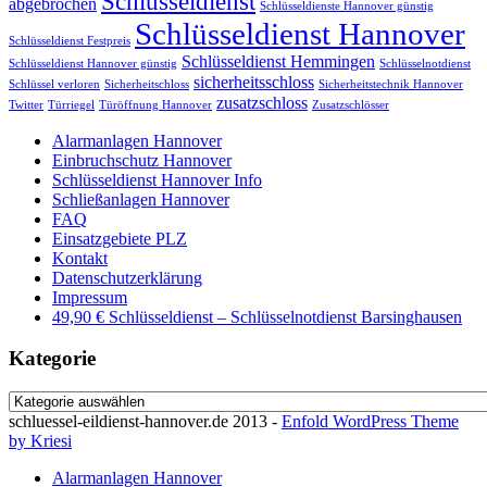
Schlüsseldienst
abgebrochen
Schlüsseldienste Hannover günstig
Schlüsseldienst Hannover
Schlüsseldienst Festpreis
Schlüsseldienst Hemmingen
Schlüsseldienst Hannover günstig
Schlüsselnotdienst
sicherheitsschloss
Schlüssel verloren
Sicherheitschloss
Sicherheitstechnik Hannover
zusatzschloss
Twitter
Türriegel
Türöffnung Hannover
Zusatzschlösser
Alarmanlagen Hannover
Einbruchschutz Hannover
Schlüsseldienst Hannover Info
Schließanlagen Hannover
FAQ
Einsatzgebiete PLZ
Kontakt
Datenschutzerklärung
Impressum
49,90 € Schlüsseldienst – Schlüsselnotdienst Barsinghausen
Kategorie
Kategorie
schluessel-eildienst-hannover.de 2013 -
Enfold WordPress Theme
by Kriesi
Alarmanlagen Hannover