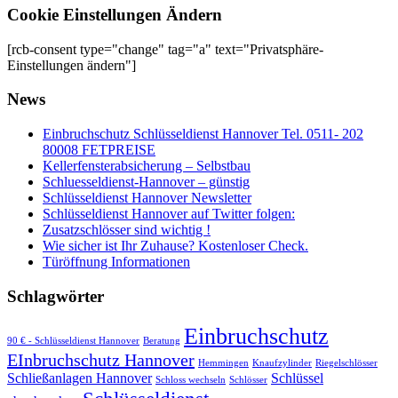
Cookie Einstellungen Ändern
[rcb-consent type="change" tag="a" text="Privatsphäre-
Einstellungen ändern"]
News
Einbruchschutz Schlüsseldienst Hannover Tel. 0511- 202
80008 FETPREISE
Kellerfensterabsicherung – Selbstbau
Schluesseldienst-Hannover – günstig
Schlüsseldienst Hannover Newsletter
Schlüsseldienst Hannover auf Twitter folgen:
Zusatzschlösser sind wichtig !
Wie sicher ist Ihr Zuhause? Kostenloser Check.
Türöffnung Informationen
Schlagwörter
Einbruchschutz
90 € - Schlüsseldienst Hannover
Beratung
EInbruchschutz Hannover
Hemmingen
Knaufzylinder
Riegelschlösser
Schließanlagen Hannover
Schlüssel
Schloss wechseln
Schlösser