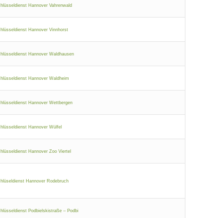
hlüsseldienst Hannover Vahrenwald
hlüsseldienst Hannover Vinnhorst
hlüsseldienst Hannover Waldhausen
hlüsseldienst Hannover Waldheim
hlüsseldienst Hannover Wettbergen
hlüsseldienst Hannover Wülfel
hlüsseldienst Hannover Zoo Viertel
hlüseldienst Hannover Rodebruch
hlüsseldienst Podbielskistraße – Podbi