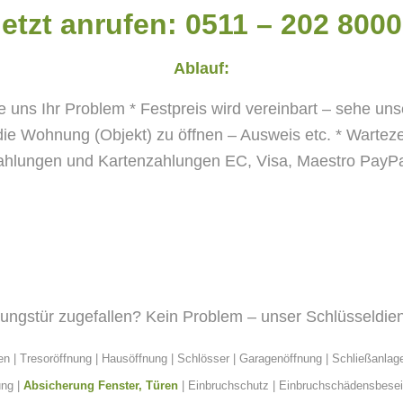
etzt anrufen: 0511 – 202 800
Ablauf:
ie uns Ihr Problem
* Festpreis wird vereinbart – sehe un
ie Wohnung (Objekt) zu öffnen – Ausweis etc.
* Warteze
ahlungen und Kartenzahlungen EC, Visa, Maestro PayPal
ngstür zugefallen? Kein Problem – unser Schlüsseldien
en
| Tresoröffnung | Hausöffnung | Schlösser | Garagenöffnung |
Schließanlag
ung |
Absicherung Fenster, Türen
|
Einbruchschutz
| Einbruchschädensbesei