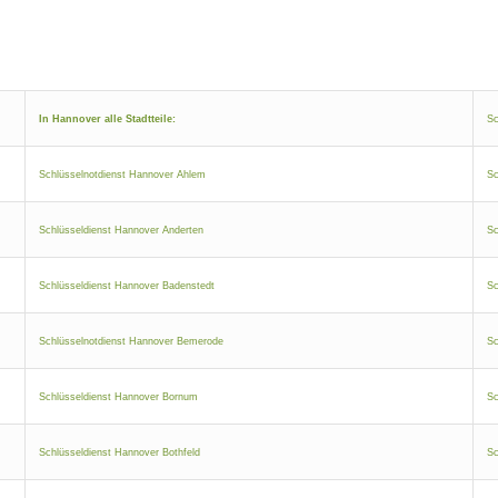
In Hannover alle Stadtteile:
Sc
Schlüsselnotdienst Hannover Ahlem
Sc
Schlüsseldienst Hannover Anderten
Sc
Schlüsseldienst Hannover Badenstedt
Sc
Schlüsselnotdienst Hannover Bemerode
Sc
Schlüsseldienst Hannover Bornum
Sc
Schlüsseldienst Hannover Bothfeld
Sc