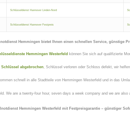
Schlüsseldienst Hannover Linden-Nord
Sc
Schlüsseldienst Hannover Festpreis
Sc
elnotdienst Hemmingen
bietet Ihnen einen schnellen Service, günstige Pr
hlüsseldienste Hemmingen Westerfeld
können Sie sich auf qualifizierte Mo
,
Schlüssel abgebrochen
, Schlüssel verloren oder Schloss defekt, wir helfen
kommen schnell in alle Stadtteile von Hemmingen Westerfeld und in das Umla
 We are a twenty-four hour, seven days a week company and we are also avai
lnotdienst Hemmingen Westerfeld mit
Festpreisgarantie
– günstiger Sofo