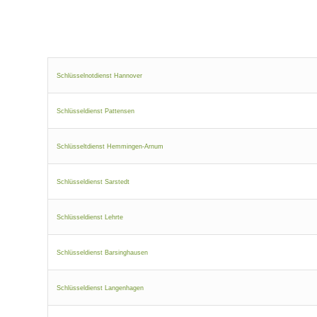
Schlüsselnotdienst Hannover
Schlüsseldienst Pattensen
Schlüsseltdienst Hemmingen-Arnum
Schlüsseldienst Sarstedt
Schlüsseldienst Lehrte
Schlüsseldienst Barsinghausen
Schlüsseldienst Langenhagen