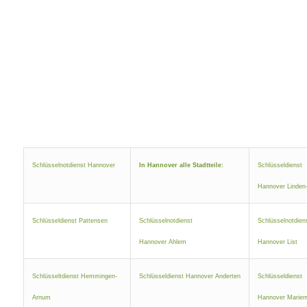
Schlüsselnotdienst Hannover
In Hannover alle Stadtteile:
Schlüsseldienst
Hannover Linden
Schlüsseldienst Pattensen
Schlüsselnotdienst
Schlüsselnotdien
Hannover Ahlem
Hannover List
Schlüsseltdienst Hemmingen-
Schlüsseldienst Hannover Anderten
Schlüsseldienst
Arnum
Hannover Marien