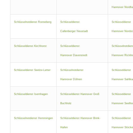
Hannover Nordha
Schlüsselnotdienst Ronneberg
Schlüsseldienst
Schlüsseldienst
Callenberger Neustadt
Hannover Nordst
Schlüsseldienst Kirchhorst
Schlüsseldienst
Schlüsselnotdien
Hannover Davenstedt
Hannover Rickli
Schlüsseldienst Seelze-Letter
Schlüsselnotdienst
Schlüsseldienst
Hannover Döhren
Hannover Sahlk
Schlüsseldienst Isernhagen
Schlüsseldienst Hannover Groß
Schlüsseldienst
Buchholz
Hannover Seelho
Schlüsselnotdienst Hemmingen
Schlüsseldienst Hannover Brink-
Schlüsseldienst
Hafen
Hannover Stöcke