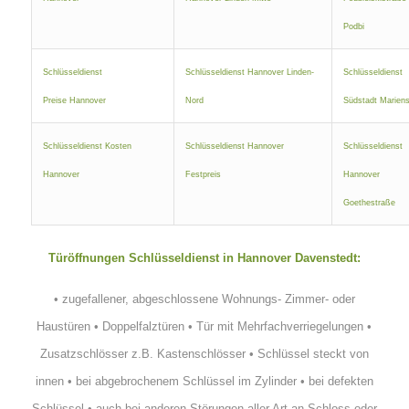
Podbi
Schlüsseldienst
Schlüsseldienst Hannover Linden-
Schlüsseldienst
Preise Hannover
Nord
Südstadt Mariens
Schlüsseldienst Kosten
Schlüsseldienst Hannover
Schlüsseldienst
Hannover
Festpreis
Hannover
Goethestraße
Türöffnungen Schlüsseldienst in Hannover Davenstedt:
•
zugefallener, abgeschlossene Wohnungs- Zimmer- oder
Haustüren
•
Doppelfalztüren
•
Tür mit Mehrfachverriegelungen
•
Zusatzschlösser z.B. Kastenschlösser
•
Schlüssel steckt von
innen
•
bei abgebrochenem Schlüssel im Zylinder
•
bei defekten
Schlüssel
•
auch bei anderen Störungen aller Art an Schloss oder