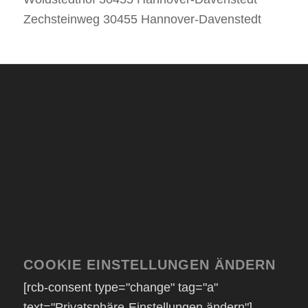
Zechsteinweg 30455 Hannover-Davenstedt
COOKIE EINSTELLUNGEN ÄNDERN
[rcb-consent type="change" tag="a"
text="Privatsphäre-Einstellungen ändern"]