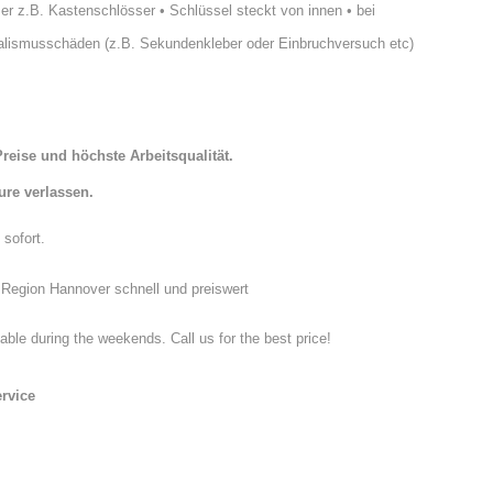
er z.B. Kastenschlösser
•
Schlüssel steckt von innen
•
bei
ndalismusschäden
(z.B. Sekundenkleber oder Einbruchversuch etc)
reise und höchste Arbeitsqualität.
ure verlassen.
 sofort.
 Region Hannover schnell und preiswert
e during the weekends. Call us for the best price!
rvice