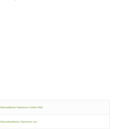
hlüsseldienst Hannover Linden-Süd
hlüsselnotdienst Hannover List