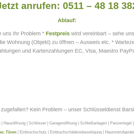
Jetzt anrufen: 0511 – 48 18 38
Ablauf:
ie uns Ihr Problem
*
Festpreis
wird vereinbart – sehe un
ie Wohnung (Objekt) zu öffnen – Ausweis etc.
* Warteze
ahlungen und Kartenzahlungen EC, Visa, Maestro PayPal
zugefallen? Kein Problem – unser Schlüsseldienst Bars
g | Hausöffnung | Schlösser | Garagenöffnung |
Schließanlagen
| Panzerriegel 
er, Türen
|
Einbruchschutz
| Einbruchschädensbeseitigung | Hausnotrufgeräte