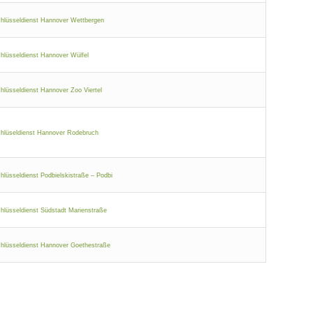
hlüsseldienst Hannover Wettbergen
hlüsseldienst Hannover Wülfel
hlüsseldienst Hannover Zoo Viertel
hlüseldienst Hannover Rodebruch
hlüsseldienst Podbielskistraße – Podbi
hlüsseldienst Südstadt Marienstraße
hlüsseldienst Hannover Goethestraße