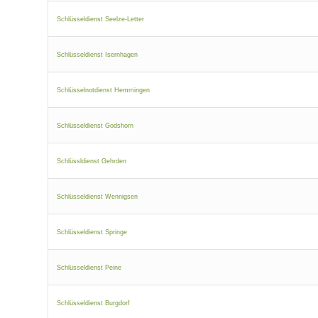
Schlüsseldienst Seelze-Letter
Schlüsseldienst Isernhagen
Schlüsselnotdienst Hemmingen
Schlüsseldienst Godshorn
Schlüssldienst Gehrden
Schlüsseldienst Wennigsen
Schlüsseldienst Springe
Schlüsseldienst Peine
Schlüsseldienst Burgdorf