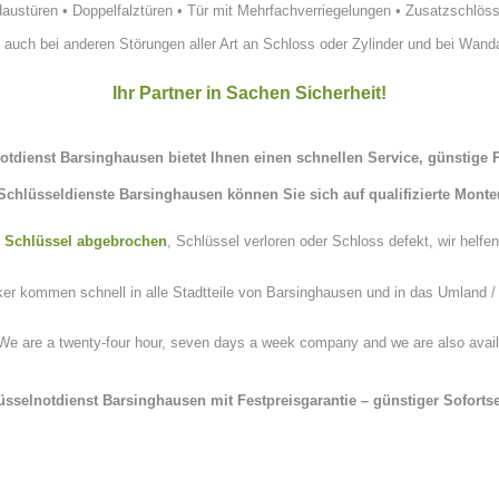
Haustüren
•
Doppelfalztüren
•
Tür mit Mehrfachverriegelungen
•
Zusatzschlöss
•
auch bei anderen Störungen aller Art an Schloss oder Zylinder und bei Wa
Ihr Partner in Sachen Sicherheit!
notdienst Barsinghausen
bietet Ihnen einen schnellen Service, günstige P
Schlüsseldienste Barsinghausen
können Sie sich auf qualifizierte Monte
,
Schlüssel abgebrochen
, Schlüssel verloren oder Schloss defekt, wir helfen
ker kommen schnell in alle Stadtteile von Barsinghausen und in das Umland /
 are a twenty-four hour, seven days a week company and we are also availabl
üsselnotdienst Barsinghausen mit Festpreisgarantie – günstiger Sofortse